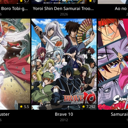
5.7
0
Hikuidori: Ushuu Boro Tobi-gumi
Yoroi Shin Den Samurai Troopers
Ao no
6
2026
5.5
7.292
uster
Brave 10
Samurai
6
2012