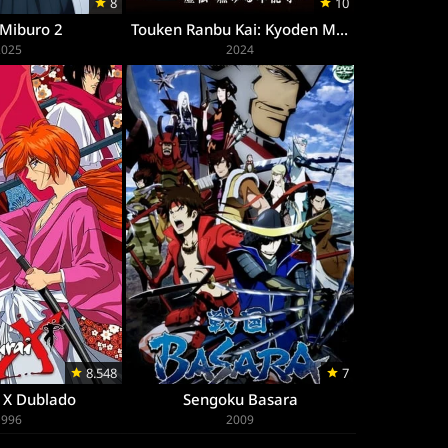
8
10
 Miburo 2
Touken Ranbu Kai: Kyoden Moyuru Honnouji
2025
2024
8.548
7
 X Dublado
Sengoku Basara
1996
2009