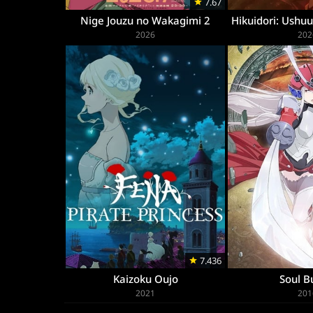
7.67
Nige Jouzu no Wakagimi 2
2026
202
7.436
Kaizoku Oujo
Soul B
2021
201