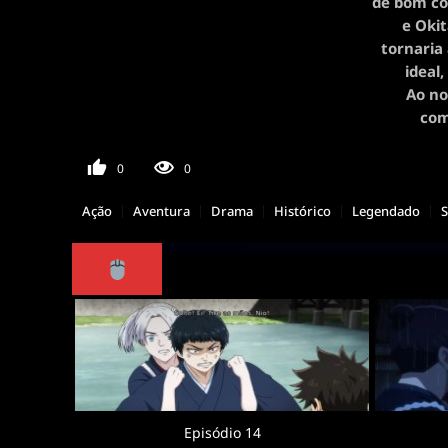
de bom co
e Okit
tornaria
ideal
Ao no
com
0
0
Ação
Aventura
Drama
Histórico
Legendado
Episódio 14