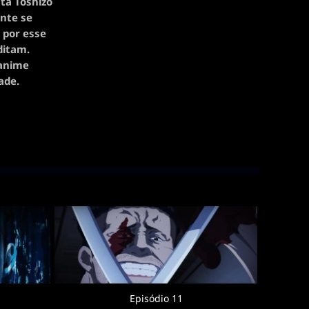
ta Toshizo
ente se
 por esse
ditam.
 anime
ade.
Episódio 11