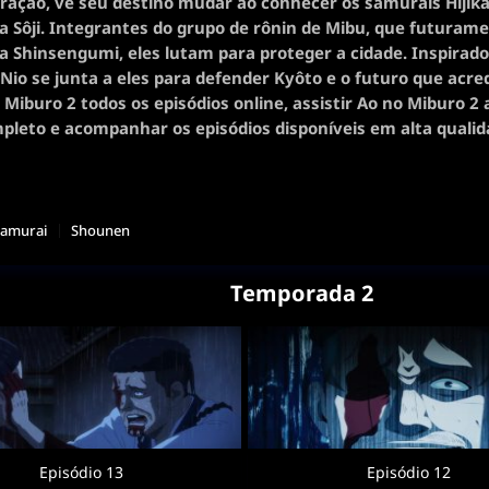
ração, vê seu destino mudar ao conhecer os samurais Hijika
a Sôji. Integrantes do grupo de rônin de Mibu, que futuram
 a Shinsengumi, eles lutam para proteger a cidade. Inspirado
, Nio se junta a eles para defender Kyôto e o futuro que acre
 Miburo 2 todos os episódios online, assistir Ao no Miburo 2
pleto e acompanhar os episódios disponíveis em alta qualid
Samurai
Shounen
Temporada 2
Episódio 13
Episódio 12