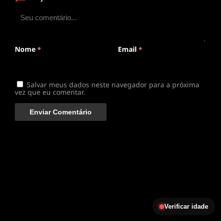
ANIMEPLAYER
Clique para assistir
Conectando ao servidor de vídeo com a melhor rota
disponível
Nome
Email
*
*
Salvar meus dados neste navegador para a próxima
vez que eu comentar.
Verificar idade