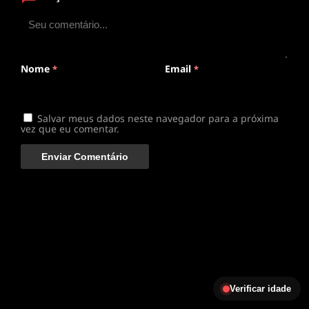
ANIMEPLAYER
Clique para assistir
Conectando ao servidor de vídeo com a melhor rota
disponível
Nome
Email
*
*
Salvar meus dados neste navegador para a próxima
vez que eu comentar.
Verificar idade