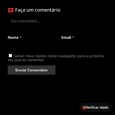
Faça um comentário
ANIMEPLAYER
Clique para assistir
Conectando ao servidor de vídeo com a melhor rota
disponível
Nome
Email
*
*
Salvar meus dados neste navegador para a próxima
vez que eu comentar.
Verificar idade