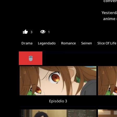
conven
Yesterd
anime 
3
1
Drama
Legendado
Romance
Seinen
Slice Of Life
Episódio 3