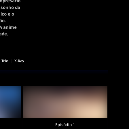
empresário
 sonho da
lco e o
ão.
VA anime
ade.
Trio
X-Ray
Episódio 1