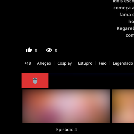
idols esc
começa a
fama e
ho
Kegareb
com
0
0
+18
Ahegao
Cosplay
Estupro
Feio
Legendado
Episódio 4