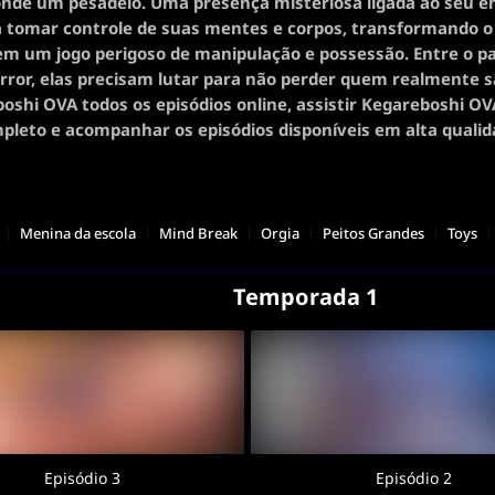
onde um pesadelo. Uma presença misteriosa ligada ao seu 
 tomar controle de suas mentes e corpos, transformando o
m um jogo perigoso de manipulação e possessão. Entre o pa
rror, elas precisam lutar para não perder quem realmente s
oshi OVA todos os episódios online, assistir Kegareboshi O
pleto e acompanhar os episódios disponíveis em alta qualid
Menina da escola
Mind Break
Orgia
Peitos Grandes
Toys
Temporada 1
Episódio 3
Episódio 2