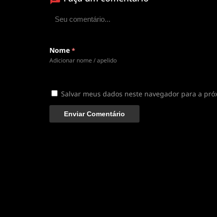
ANIMEPLAYER
Clique para assistir
Conectando ao servidor de vídeo com a melhor
Nome
*
disponível
Adicionar nome / apelido
Salvar meus dados neste navegador para a pró