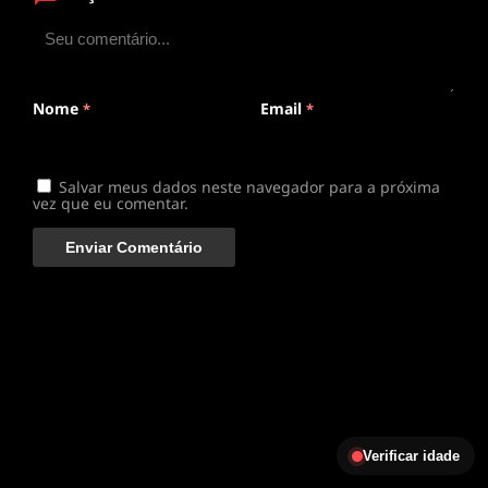
ANIMEPLAYER
Clique para assistir
Conectando ao servidor de vídeo com a melhor rota
disponível
Nome
Email
*
*
Salvar meus dados neste navegador para a próxima
vez que eu comentar.
Verificar idade