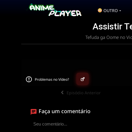
OUTRO
Assistir 
Tefuda ga Oome no Vic
Problemas no Vídeo?
▶
Episódio Anterior
ANIMEPLAYER
Faça um comentário
Clique para assistir
Conectando ao servidor de vídeo com a melhor
disponível