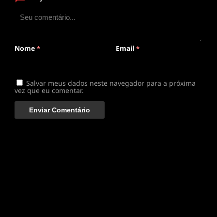
ANIMEPLAYER
Clique para assistir
Conectando ao servidor de vídeo com a melhor rota
disponível
Nome
Email
*
*
Salvar meus dados neste navegador para a próxima
vez que eu comentar.