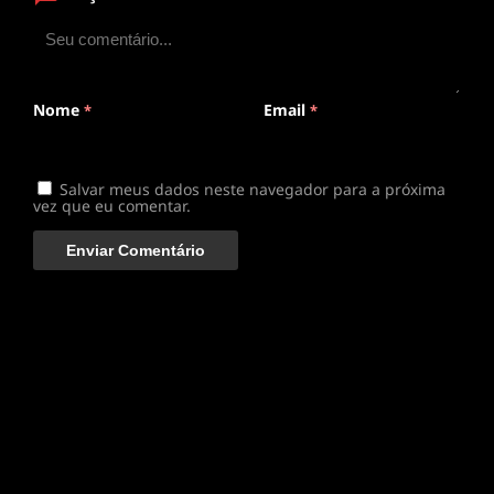
ANIMEPLAYER
Clique para assistir
Conectando ao servidor de vídeo com a melhor rota
disponível
Nome
Email
*
*
Salvar meus dados neste navegador para a próxima
vez que eu comentar.