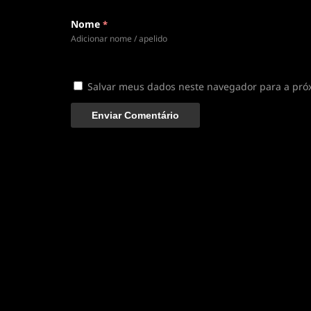
Conectando ao servidor de vídeo com a melhor
Nome
*
disponível
Adicionar nome / apelido
Salvar meus dados neste navegador para a pró