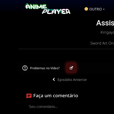
OUTRO
Assis
Kirigay
Sword Art On
Problemas no Vídeo?
Episódio Anterior
▶
Faça um comentário
ANIMEPLAYER
Clique para assistir