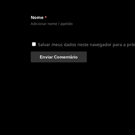
Clique para assistir
Conectando ao servidor de vídeo com a melhor
Nome
*
disponível
Adicionar nome / apelido
Salvar meus dados neste navegador para a pró