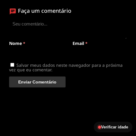
Faça um comentário
ANIMEPLAYER
Clique para assistir
Conectando ao servidor de vídeo com a melhor rota
disponível
Nome
Email
*
*
Salvar meus dados neste navegador para a próxima
vez que eu comentar.
Verificar idade