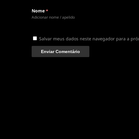
Conectando ao servidor de vídeo com a melhor
Nome
*
disponível
Adicionar nome / apelido
Salvar meus dados neste navegador para a pró