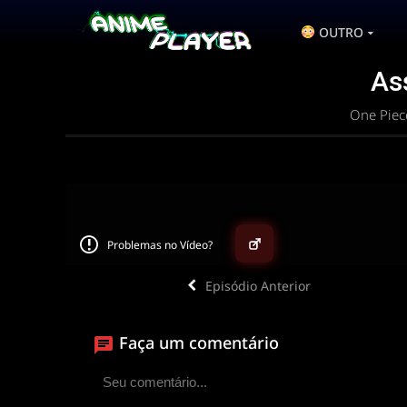
OUTRO
As
One Piec
Problemas no Vídeo?
▶
Episódio Anterior
ANIMEPLAYER
Faça um comentário
Clique para assistir
Conectando ao servidor de vídeo com a melhor
disponível