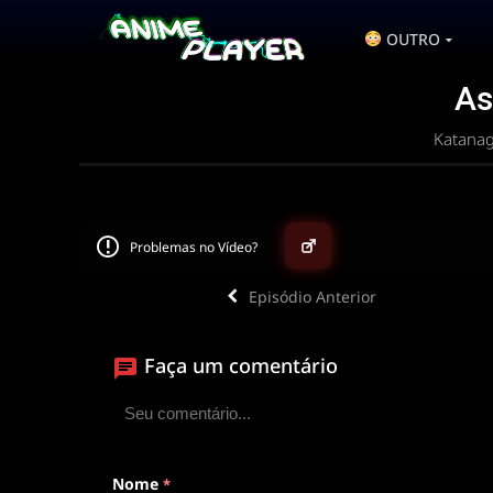
OUTRO
As
Katanag
Problemas no Vídeo?
Episódio Anterior
▶
Faça um comentário
ANIMEPLAYER
Clique para assistir
Conectando ao servidor de vídeo com a melhor
Nome
*
disponível