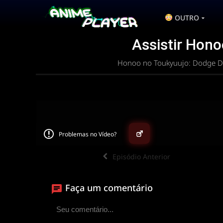
OUTRO
Assistir Hono
Honoo no Toukyuujo: Dodge Da
Problemas no Vídeo?
▶
Episódio Anterior
ANIMEPLAYER
Faça um comentário
Clique para assistir
Conectando ao servidor de vídeo com a melhor
disponível