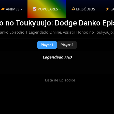
ANIMES
POPULARES
EPISÓDIOS
L
o no Toukyuujo: Dodge Danko Epi
nko Episodio 1 Legendado Online, Assistir Honoo no Toukyuuj
Player 1
Player 2
Legendado FHD
Lista de Episódios
 rota