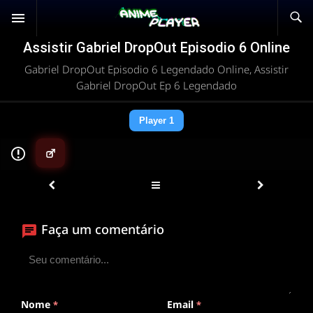
Assistir Gabriel DropOut Episodio 6 Online
Gabriel DropOut Episodio 6 Legendado Online, Assistir
Gabriel DropOut Ep 6 Legendado
Player 1
▶
Faça um comentário
ANIMEPLAYER
Clique para assistir
Conectando ao servidor de vídeo com a melhor rota
disponível
Nome
Email
*
*