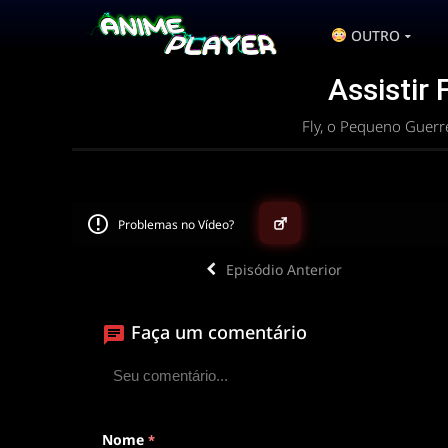
OUTRO
Assistir 
Fly, o Pequeno Guerr
Problemas no Vídeo?
Episódio Anterior
▶
Faça um comentário
ANIMEPLAYER
Clique para assistir
Conectando ao servidor de vídeo com a melhor
Nome
*
disponível