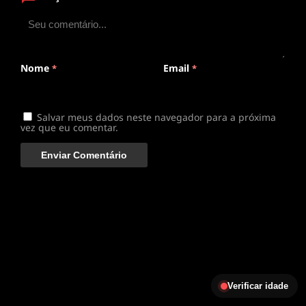
ANIMEPLAYER
Clique para assistir
Conectando ao servidor de vídeo com a melhor rota
disponível
Nome
Email
*
*
Salvar meus dados neste navegador para a próxima
vez que eu comentar.
Verificar idade