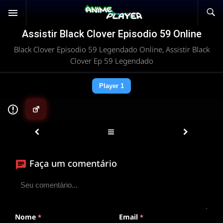
Assistir Black Clover Episodio 59 Online
Black Clover Episodio 59 Legendado Online, Assistir Black
Clover Ep 59 Legendado
Player 1
▶
Faça um comentário
ANIMEPLAYER
Clique para assistir
Conectando ao servidor de vídeo com a melhor rota
disponível
Nome
Email
*
*