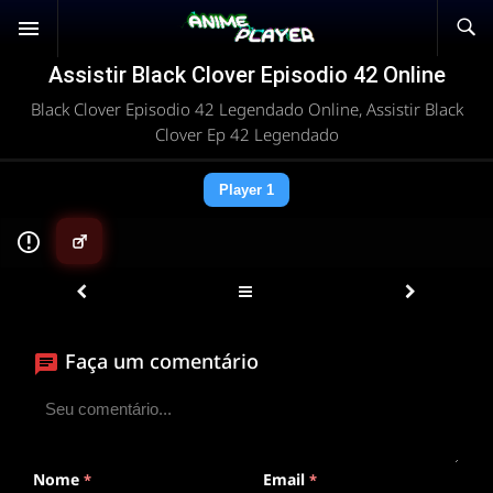
Assistir Black Clover Episodio 42 Online
Black Clover Episodio 42 Legendado Online, Assistir Black
Clover Ep 42 Legendado
Player 1
▶
Faça um comentário
ANIMEPLAYER
Clique para assistir
Conectando ao servidor de vídeo com a melhor rota
disponível
Nome
Email
*
*