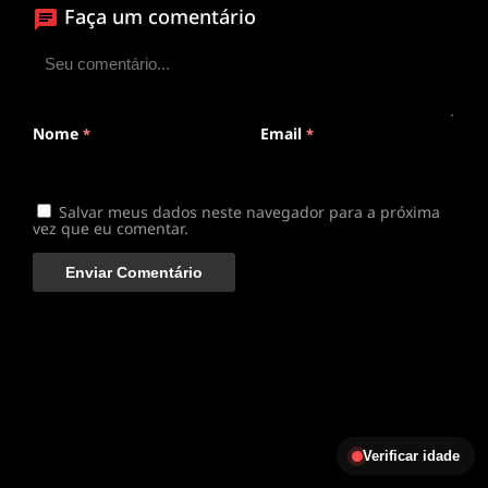
Faça um comentário
ANIMEPLAYER
Clique para assistir
Conectando ao servidor de vídeo com a melhor rota
disponível
Nome
Email
*
*
Salvar meus dados neste navegador para a próxima
vez que eu comentar.
Verificar idade