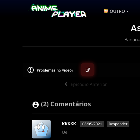
OUTRO
As
Banana
Problemas no Vídeo?
Episódio Anterior
▶
(2) Comentários
ANIMEPLAYER
Clique para assistir
KKKKK
06/05/2021
Responder
Conectando ao servidor de vídeo com a melhor
Ue
disponível