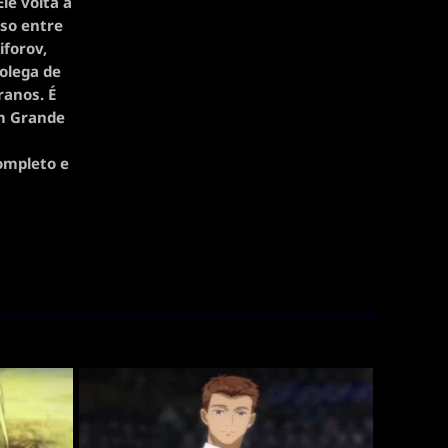
le volta à
iso entre
iforov,
olega de
ranos. É
um Grande
completo e