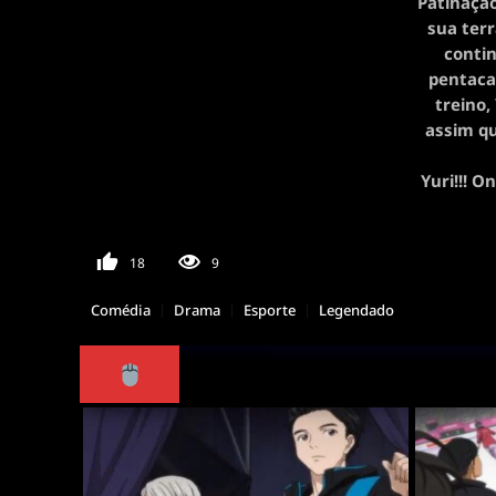
Patinação
sua terr
contin
pentaca
treino,
assim qu
Yuri!!! O
18
9
Comédia
Drama
Esporte
Legendado