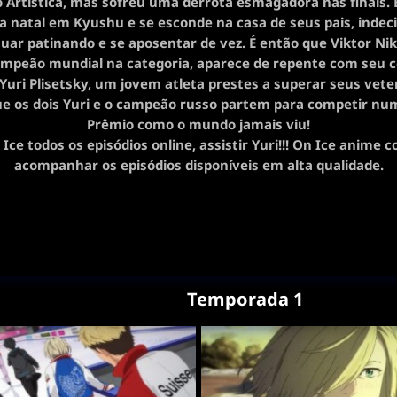
 Artística, mas sofreu uma derrota esmagadora nas finais. E
a natal em Kyushu e se esconde na casa de seus pais, indec
uar patinando e se aposentar de vez. É então que Viktor Nik
mpeão mundial na categoria, aparece de repente com seu c
 Yuri Plisetsky, um jovem atleta prestes a superar seus vete
e os dois Yuri e o campeão russo partem para competir n
Prêmio como o mundo jamais viu!
n Ice todos os episódios online, assistir Yuri!!! On Ice anime 
acompanhar os episódios disponíveis em alta qualidade.
Temporada 1