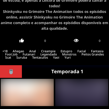
de escola, e apenas a Leitora de Grimoire poderá salvar á
todos!
Shinkyoku no Grimoire The Animation todos os episódios
online, assistir Shinkyoku no Grimoire The Animation
anime completo e acompanhar os episódios disponíveis em
alta qualidade.
0
0
+18
Ahegao
Anal
Creampie
Estupro
Facial
Fantasia
Foot Job
Futanari
Legendado
Monstros
Peitos Grandes
Scat
Suruba
Tentaculos
Yaoi
Yuri
Temporada 1