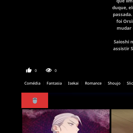
que lim
duque, el
passada.
foi Ors
mudar e
Saioshi 
assistir
0
0
Comédia
Fantasia
Isekai
Romance
Shoujo
Sli