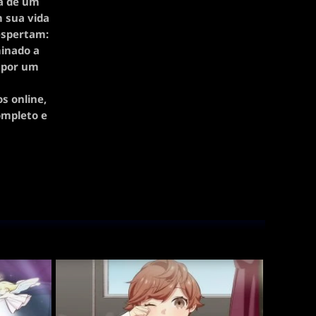
ia de um
m sua vida
espertam:
minado a
e por um
s online,
ompleto e