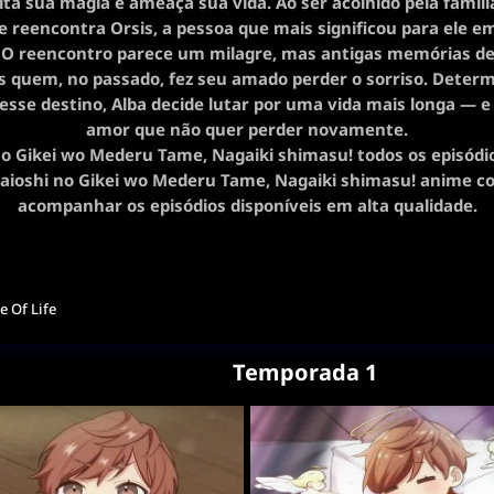
ita sua magia e ameaça sua vida. Ao ser acolhido pela famíl
e reencontra Orsis, a pessoa que mais significou para ele e
 O reencontro parece um milagre, mas antigas memórias d
is quem, no passado, fez seu amado perder o sorriso. Deter
sse destino, Alba decide lutar por uma vida mais longa — 
amor que não quer perder novamente.
no Gikei wo Mederu Tame, Nagaiki shimasu! todos os episódio
 Saioshi no Gikei wo Mederu Tame, Nagaiki shimasu! anime c
acompanhar os episódios disponíveis em alta qualidade.
ce Of Life
Temporada 1