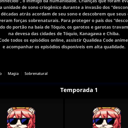
onhecido”, o inimigo da humanidade. Crianças que foram e
 unidade de sono criogênico durante a invasão dos “desco
s décadas atrás acordam de seu sono e descobrem que seus 
eram forças sobrenaturais. Para proteger o país dos “desc
o do portão na baía de Tóquio, os garotos e garotas trava
na devesa das cidades de Tóquio, Kanagawa e Chiba.
Code todos os episódios online, assistir Qualidea Code anim
e acompanhar os episódios disponíveis em alta qualidade.
o
Magia
Sobrenatural
Temporada 1