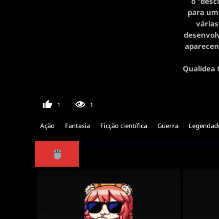
o “desc
para uma
vária
desenvolv
aparecend
Qualidea 
1
1
Ação
Fantasia
Ficção científica
Guerra
Legendad