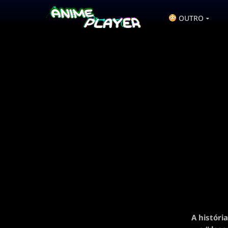
OUTRO
A histór