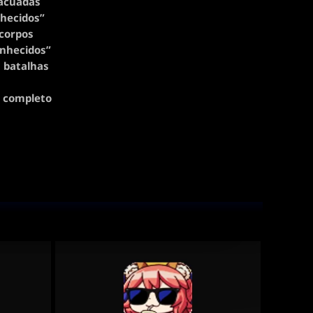
vacuadas
nhecidos”
corpos
onhecidos”
m batalhas
e completo