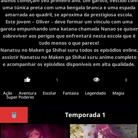
alunos começam seu primeiro ano. Um garoto, vestido com
uma túnica preta com uma bengala branca e uma espada
amarrada ao quadril, se aproxima da prestigiosa escola.
Este jovem – Oliver – deve formar um vínculo com uma
garota empunhando uma katana chamada Nanao se quiser
sobreviver aos perigos que enfrentará nesta escola que é
tudo menos o que parece!
Nanatsu no Maken ga Shihai suru todos os episódios online,
assistir Nanatsu no Maken ga Shihai suru anime completo
e acompanhar os episódios disponíveis em alta qualidade.
1
0
Ação
Aventura
Escolar
Fantasia
Legendado
Magia
Super Poderes
Temporada 1