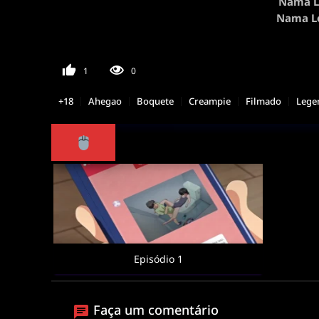
Nama Lo
Nama Lo
1
0
+18
Ahegao
Boquete
Creampie
Filmado
Lege
Episódio 1
Faça um comentário