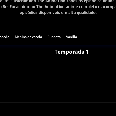
 Re: Furachimono The Animation todos os episódios online, 
 Re: Furachimono The Animation anime completo e acomp
episódios disponíveis em alta qualidade.
ndado
Menina da escola
Punheta
Vanilla
Temporada 1