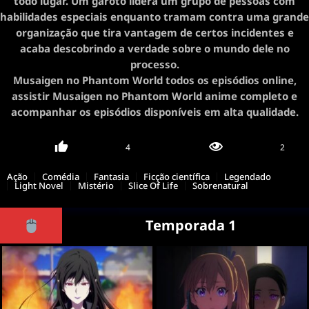
todo lugar. Um garoto lidera um grupo de pessoas com
habilidades especiais enquanto tramam contra uma grande
organização que tira vantagem de certos incidentes e
acaba descobrindo a verdade sobre o mundo dele no
processo.
Musaigen no Phantom World todos os episódios online,
assistir Musaigen no Phantom World anime completo e
acompanhar os episódios disponíveis em alta qualidade.
4
2
Ação
Comédia
Fantasia
Ficção científica
Legendado
Light Novel
Mistério
Slice Of Life
Sobrenatural
Temporada 1