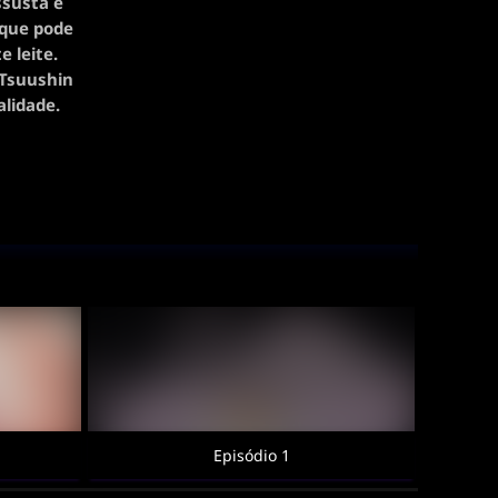
ssusta e
z que pode
 leite.
 Tsuushin
lidade.
Episódio 1