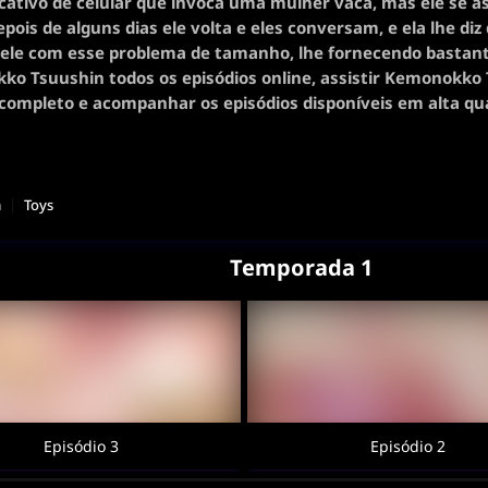
cativo de celular que invoca uma mulher vaca, mas ele se a
epois de alguns dias ele volta e eles conversam, e ela lhe di
 ele com esse problema de tamanho, lhe fornecendo bastante
o Tsuushin todos os episódios online, assistir Kemonokko
completo e acompanhar os episódios disponíveis em alta qua
a
Toys
Temporada 1
Episódio 3
Episódio 2