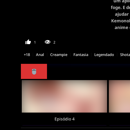
um apli
foge. E d
ajudar
Kemonokk
anime 
1
2
+18
Anal
Creampie
Fantasia
Legendado
Shot
Episódio 4