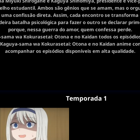
 Miyuki Shirogane e Kaguya Shinomiya, presidente e vice-
elho estudantil. Ambos são gênios que se amam, mas o org
 uma confissão direta. Assim, cada encontro se transform
eira batalha psicológica para fazer o outro se declarar pri
porque, nessa guerra do amor, quem confessa perde.
sama wa Kokurasetai: Otona e no Kaidan todos os episódios
r Kaguya-sama wa Kokurasetai: Otona e no Kaidan anime co
acompanhar os episódios disponíveis em alta qualidade.
Temporada 1