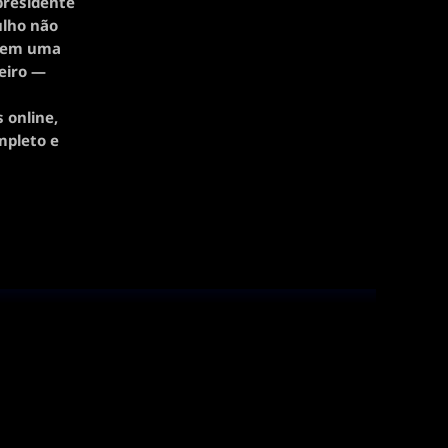
presidente
ulho não
a em uma
meiro —
 online,
mpleto e