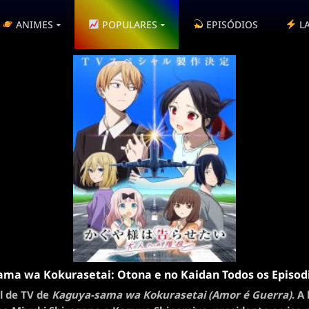
ANIMES
POPULARES
EPISÓDIOS
L
ma wa Kokurasetai: Otona e no Kaidan Todos os Episod
l de TV de
Kaguya-sama wa Kokurasetai (Amor é Guerra)
. A