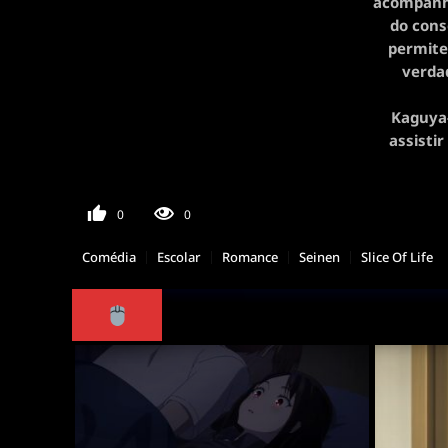
acompanha
do cons
permite
verdad
Kaguya-
assisti
0
0
Comédia
Escolar
Romance
Seinen
Slice Of Life