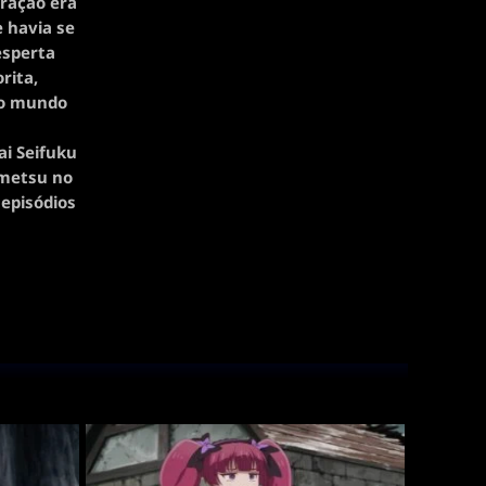
ração era
e havia se
esperta
rita,
 o mundo
i Seifuku
ametsu no
episódios