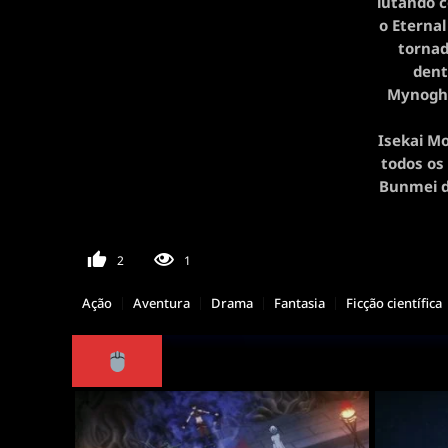
lutando 
o Eternal
tornad
dent
Mynoghr
Isekai M
todos os
Bunmei d
2
1
Ação
Aventura
Drama
Fantasia
Ficção científica