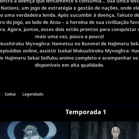
contra a doença que lentamente o consumia… Sua única dist
 Nations, um jogo de estratégia e gestão de nações, onde el
o uma verdadeira lenda. Após sucumbir à doença, Takuto d
ro do jogo, ao lado de Atou – a heroína de sua civilização favo
a. Agora, juntos, esses dois estão prontos para conquistar
mais uma vez, pouco a pouco!
okushiroku Mynoghra: Hametsu no Bunmei de Hajimeru Seka
 episódios online, assistir Isekai Mokushiroku Mynoghra: H
e Hajimeru Sekai Seifuku anime completo e acompanhar os 
disponíveis em alta qualidade.
Isekai
Legendado
Temporada 1