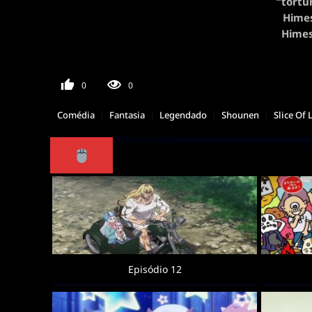
“tortu
Himes
Himes
0
0
Comédia
Fantasia
Legendado
Shounen
Slice Of 
Episódio 12