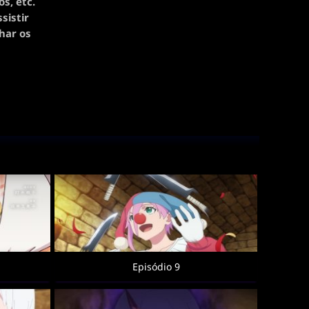
s, etc.
sistir
har os
Episódio 9