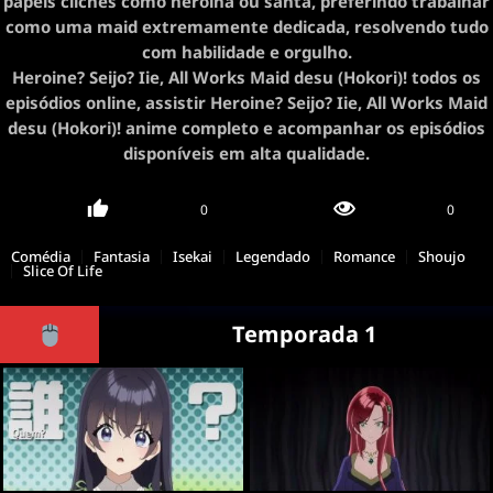
papéis clichês como heroína ou santa, preferindo trabalhar
como uma maid extremamente dedicada, resolvendo tudo
com habilidade e orgulho.
Heroine? Seijo? Iie, All Works Maid desu (Hokori)! todos os
episódios online, assistir Heroine? Seijo? Iie, All Works Maid
desu (Hokori)! anime completo e acompanhar os episódios
disponíveis em alta qualidade.
0
0
Comédia
Fantasia
Isekai
Legendado
Romance
Shoujo
Slice Of Life
Temporada 1