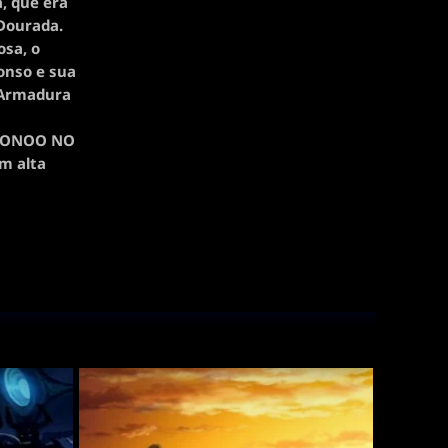
, que era
Dourada.
osa, o
fonso e sua
 Armadura
: HONOO NO
m alta