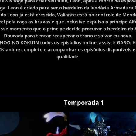
ewis foge para criar seu filho, Leon, após a morte da esposa
a. Leon é criado para ser o herdeiro da lendária Armadura 
o Leon já está crescido, Valiante está no controle de Mend
l pela caça as bruxas e que inclusive expulsa o príncipe Al
esse momento que o príncipe decide procurar o herdeiro da
Dourada para tentar recuperar o trono e salvar eu povo.
OO NO KOKUIN todos os episódios online, assistir GARO
N anime completo e acompanhar os episódios disponíveis e
qualidade.
Temporada 1