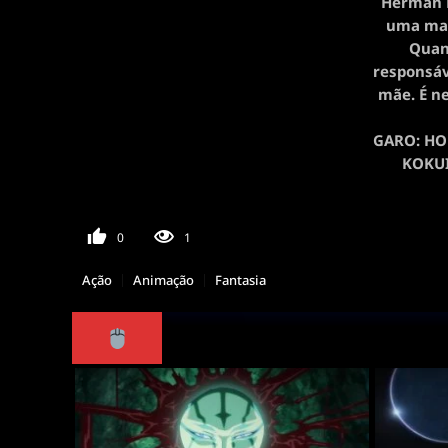
Herman L
uma mag
Quand
responsáve
mãe. É n
GARO: HON
KOKUI
0
1
Ação
Animação
Fantasia