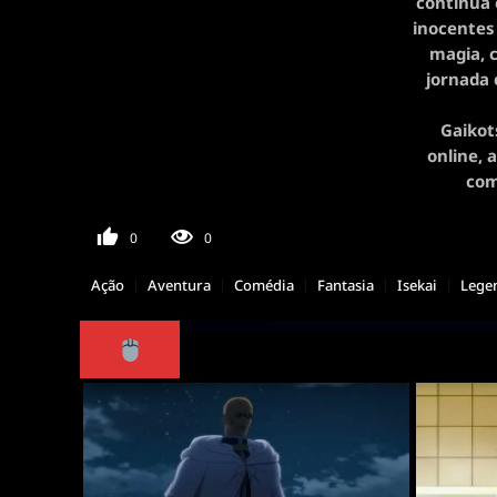
continua 
inocentes 
magia, c
jornada 
Gaikot
online, 
com
0
0
Ação
Aventura
Comédia
Fantasia
Isekai
Lege