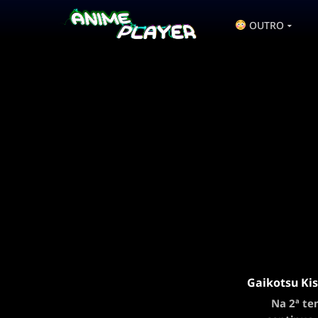
OUTRO
Gaikotsu Kis
Na 2ª te