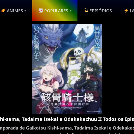
ANIMES
POPULARES
EPISÓDIOS
L
hi-sama, Tadaima Isekai e Odekakechuu II Todos os Epi
mporada de Gaikotsu Kishi-sama, Tadaima Isekai e Odekake