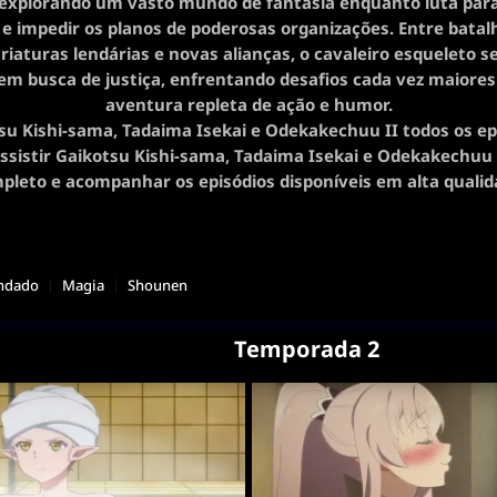
explorando um vasto mundo de fantasia enquanto luta par
e impedir os planos de poderosas organizações. Entre batal
riaturas lendárias e novas alianças, o cavaleiro esqueleto 
em busca de justiça, enfrentando desafios cada vez maior
aventura repleta de ação e humor.
su Kishi-sama, Tadaima Isekai e Odekakechuu II todos os ep
assistir Gaikotsu Kishi-sama, Tadaima Isekai e Odekakechuu
pleto e acompanhar os episódios disponíveis em alta qualid
ndado
Magia
Shounen
Temporada 2