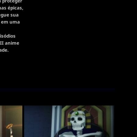
a proteger
has épicas,
segue sua
es em uma
isódios
 II anime
ade.