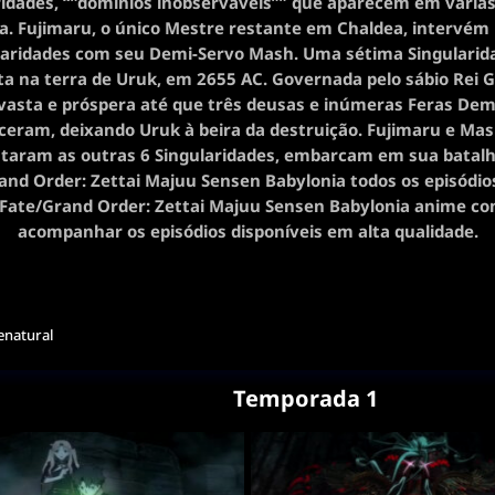
ridades, “”domínios inobserváveis”” que aparecem em várias
ia. Fujimaru, o único Mestre restante em Chaldea, intervém
laridades com seu Demi-Servo Mash. Uma sétima Singularida
a na terra de Uruk, em 2655 AC. Governada pelo sábio Rei 
 vasta e próspera até que três deusas e inúmeras Feras De
ceram, deixando Uruk à beira da destruição. Fujimaru e Mas
taram as outras 6 Singularidades, embarcam em sua batalha
and Order: Zettai Majuu Sensen Babylonia todos os episódios
r Fate/Grand Order: Zettai Majuu Sensen Babylonia anime co
acompanhar os episódios disponíveis em alta qualidade.
enatural
Temporada 1