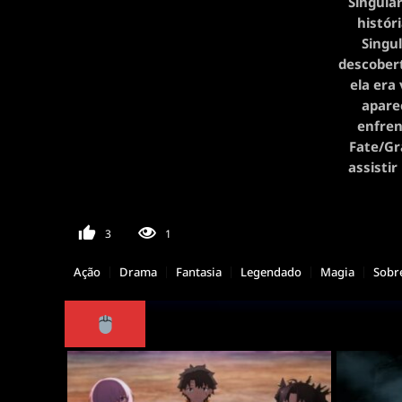
Singula
histór
Singu
descobert
ela era
apare
enfren
Fate/Gr
assisti
3
1
Ação
Drama
Fantasia
Legendado
Magia
Sobr