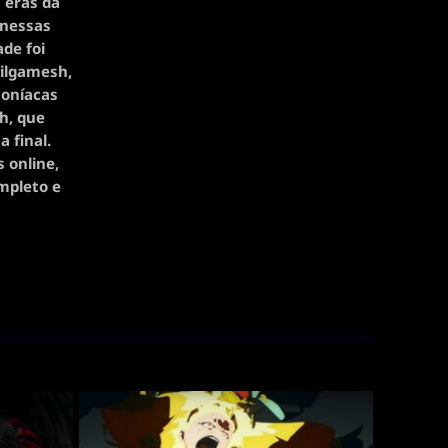
 eras da
 nessas
de foi
Gilgamesh,
moníacas
h, que
 final.
 online,
mpleto e