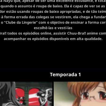
 Nayu que, apesar de ser uma excelente estudante, é tot
quando o assunto é roupa de baixo. Ela é capaz de ver se a
dor estão usando roupas de baixo apropriadas, e de tão tei
 à forma errada das colegas se vestirem, ela chega a fundar
o o “Clube da Lingerie” com o objetivo de ensinar a forma cor
escolhê-las e vestí-las
a!! todos os episódios online, assistir Chuu-Bra!! anime co
acompanhar os episódios disponíveis em alta qualidade.
Temporada 1