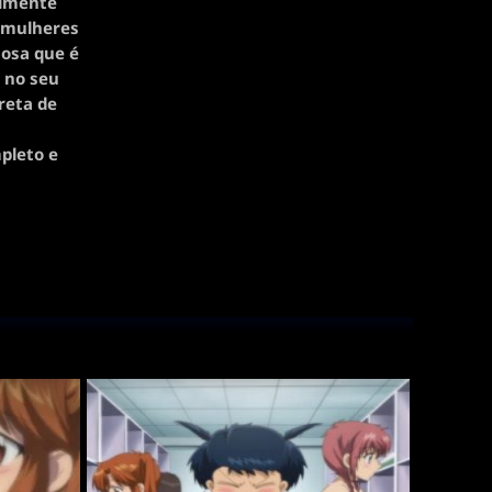
almente
s mulheres
mosa que é
 no seu
reta de
mpleto e