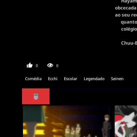
Hayama
obcecada 
ao seu re
quanto
colégi
Chuu-Br
0
0
Comédia
Ecchi
Escolar
Legendado
Seinen