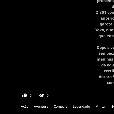
problemá
d
O 801 con
anterio
garota
Yoko, que
que ent
Depois v
Seu peca
meninas 
da equ
certi
Aozora S
com
0
0
Ação
Aventura
Comédia
Legendado
Militar
S