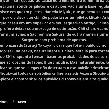
ticos – 801 esquadrão tático do treinamento feminino da b
e Iruma, aonde os pilotos e os aviões vão a uma base regula
siste em quatro pilotos: Haneda Miyuki, que golpeou seu 
r por ele dizer que ela não poderia ser um piloto; Mitaka Ar
 que bateu em um superior em seu esquadrão antigo; Shimo
 prefere deixar seu morcego de estimação, Chii-chan, voando
rar num avião; e Saginomiya Sakura, de outra maneira uma
Sargento com problema de apostas.
em o azarado Isurugi Takuya, o cara que foi atribuído como 
do: ser um otaku, naturalmente. E claro, está lá para torce
do 801 enquanto tentam bater as probabilidades de se torna
ipe acrobacias do Japão: Blue Impulse. Mas naturalmente, 
ficar-se que seus egos não destruam o esquadrão primeira
houjo-tai todos os episódios online, assistir Aozora Shoujo-
pleto e acompanhar os episódios disponíveis em alta qualid
einen
Shounen