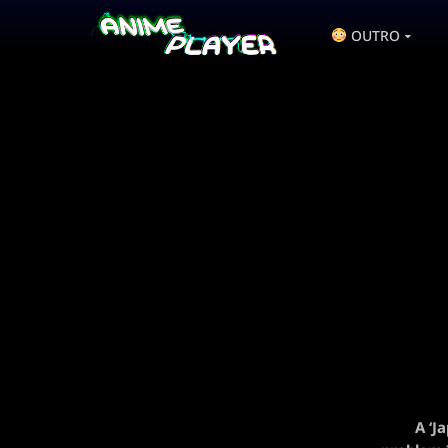
OUTRO
A ‘J