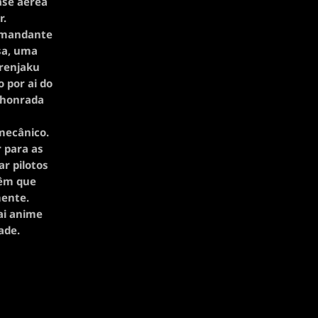
ase aérea
r.
comandante
isa, uma
renjaku
 por ai do
 honrada
mecânico.
r para as
r pilotos
têm que
mente.
tai anime
ade.